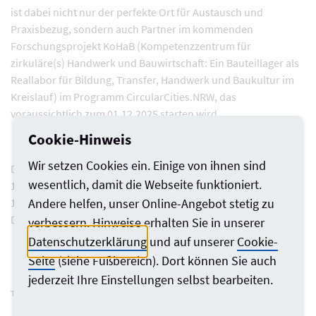
ist dabei nicht nur der perfekte Ort für Austausch und
Praxisbezug, sondern auch Partner im kommenden
Forschungsprojekt KoHaB (Kompetenzzentrum für
zirkuläre(s) Handwerk und Bauwirtschaft: Ein Bauteillager als
Reallabor für Bildung, Transfer, Handwerk und Baukultur im
Kreislauf) im Programm CircularCities.NRW, das
voraussichtlich zum 01.12.2025 starten wird.
Cookie-Hinweis
Wir setzen Cookies ein. Einige von ihnen sind
Der Workshop findet am Dienstag, den 18. November von
wesentlich, damit die Webseite funktioniert.
13:00 bis 17:30 Uhr im Bauwende Hof Flingern, Flinger Broich
18, in Düsseldorf statt.
Andere helfen, unser Online-Angebot stetig zu
Die
Anmeldung
ist bis zum 4. November möglich.
verbessern. Hinweise erhalten Sie in unserer
Datenschutzerklärung
und auf unserer
Cookie-
Seite
(siehe Fußbereich). Dort können Sie auch
jederzeit Ihre Einstellungen selbst bearbeiten.
Teilen via