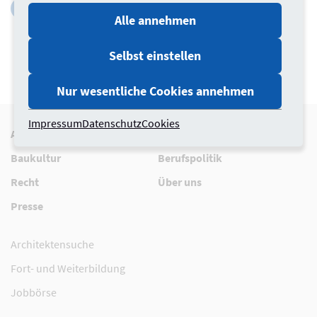
Alle annehmen
Selbst einstellen
Nur wesentliche Cookies annehmen
Impressum
Datenschutz
Cookies
Aktuelles
Berufspraxis
Baukultur
Berufspolitik
Recht
Über uns
Presse
Architektensuche
Fort- und Weiterbildung
Jobbörse