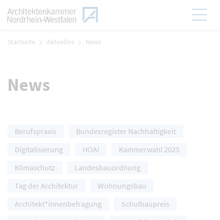
Zum Menü
Hauptmen
Zum Inhalt
Startseite
Aktuelles
News
News
Berufspraxis
Bundesregister Nachhaltigkeit
Klicken Sie hier, um die Navigation der Meldung zu überspring
Digitalisierung
HOAI
Kammerwahl 2025
Klimaschutz
Landesbauordnung
Tag der Architektur
Wohnungsbau
Architekt*innenbefragung
Schulbaupreis