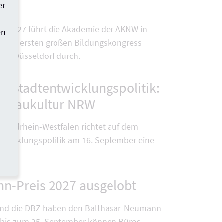
er
rz 2027 führt die Akademie der AKNW in
en
ihren ersten großen Bildungskongress
er Düsseldorf durch.
e Stadtentwicklungspolitik:
n Baukultur NRW
 Nordrhein-Westfalen richtet auf dem
twicklungspolitik am 16. September eine
n-Preis 2027 ausgelobt
nd die DBZ haben den Balthasar-Neumann-
h bis zum 25. September können Büros