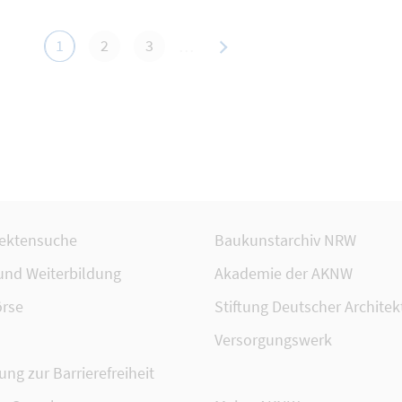
nächste
1
2
3
…
tektensuche
Baukunstarchiv NRW
 und Weiterbildung
Akademie der AKNW
rse
Stiftung Deutscher Architek
Versorgungswerk
ung zur Barrierefreiheit