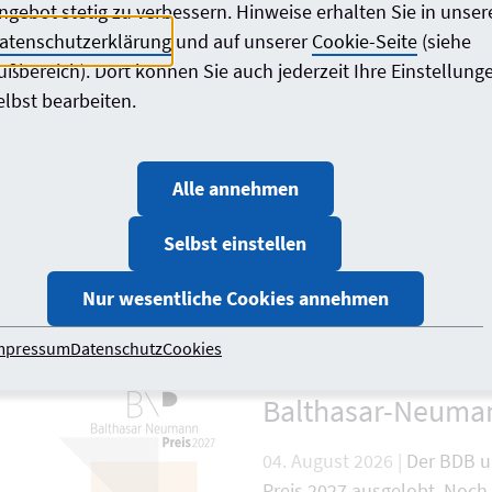
Stadtplanung
ngebot stetig zu verbessern. Hinweise erhalten Sie in unser
atenschutzerklärung
und auf unserer
Cookie-Seite
(siehe
04. August 2026 |
Am 11. Mä
ußbereich). Dort können Sie auch jederzeit Ihre Einstellung
Kooperation mit der AKNW 
elbst bearbeiten.
„KONTUR“ im Congress Cent
Kongress National
Alle annehmen
Zukunftsarena vo
Selbst einstellen
04. August 2026 |
Baukultur
Nur wesentliche Cookies annehmen
Kongress Nationale Stadten
der „Zukunftsarenen“ aus.
mpressum
Datenschutz
Cookies
Balthasar-Neuman
04. August 2026 |
Der BDB u
Preis 2027 ausgelobt. Noc