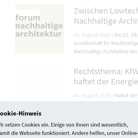
Zwischen Lowtech
Nachhaltige Arch
05. August 2026 |
Am 21. Ok
Gesellschaft für Nachhalt
Nachhaltige Architektur ein
Rechtsthema: KfW
haftet der Energie
04. August 2026 |
Haftet der
Fördermittel nicht bewillig
fristgerecht eingereicht wur
ookie-Hinweis
ir setzen Cookies ein. Einige von ihnen sind wesentlich,
KONTUR 2027: Kon
amit die Webseite funktioniert. Andere helfen, unser Online