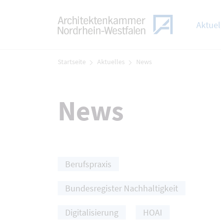
TOGGLE
Zum Menü
Aktuel
Zum Inhalt
Startseite
Aktuelles
News
News
Berufspraxis
Klicken Sie hier, um die Navigation der Meldun
Bundesregister Nachhaltigkeit
Digitalisierung
HOAI