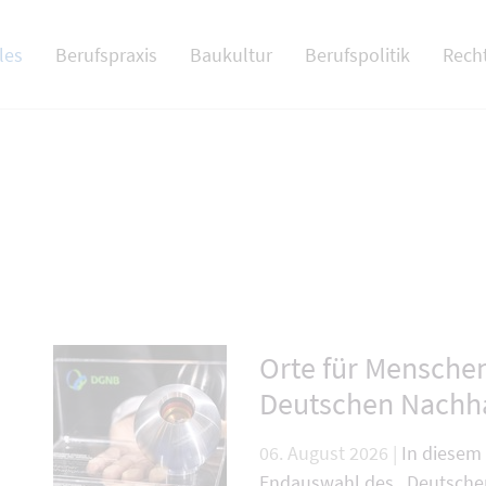
 NAV
les
Berufspraxis
Baukultur
Berufspolitik
Rech
Orte für Mensche
g zu überspringen.
Deutschen Nachhal
06. August 2026 |
In diesem 
Endauswahl des „Deutschen 