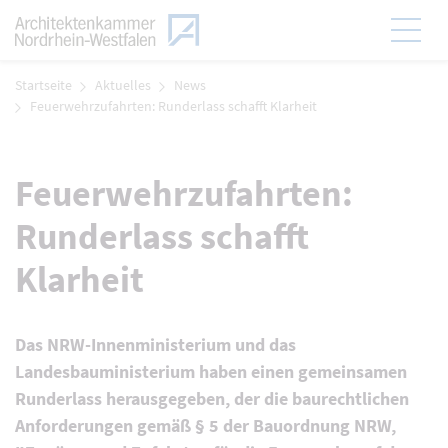
Zum Menü
Hauptmen
Zum Inhalt
Startseite
Aktuelles
News
Feuerwehrzufahrten: Runderlass schafft Klarheit
Feuerwehrzufahrten:
Runderlass schafft
Klarheit
Das NRW-Innenministerium und das
Landesbauministerium haben einen gemeinsamen
Runderlass herausgegeben, der die baurechtlichen
Anforderungen gemäß § 5 der Bauordnung NRW,