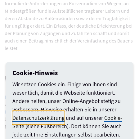
formulierte Anforderungen an Kurvenradien von Wegen, an
Mindestgrößen für die Aufstellflächen tragbarer Leitern und
deren Abstände zu Außenwänden sowie deren Tragfähigkeit
für ungültig erklärt. Ein Erlass, der deutliche Erleichterung bei
der Planung von Zugängen und Zufahrten schafft und somit
auch einen Beitrag hinsichtlich der Vereinfachung des Bauens
leistet.
Cookie-Hinweis
Weitere Info
Wir setzen Cookies ein. Einige von ihnen sind
wesentlich, damit die Webseite funktioniert.
Hier geht es zum Erlass vom 15.11.2024
(Zugänge und
Andere helfen, unser Online-Angebot stetig zu
Zufahrten für die Feuerwehr auf den Grundstücken)
verbessern. Hinweise erhalten Sie in unserer
Hier geht es zum Erlass vom 30.12.2021
(Nutzung der
Datenschutzerklärung
und auf unserer
Cookie-
öffentlichen Verkehrsflächen als Aufstell- und
Seite
(siehe Fußbereich). Dort können Sie auch
Bewegungsfläche für die Feuerwehr)
jederzeit Ihre Einstellungen selbst bearbeiten.