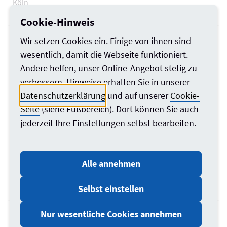
Köln
Maurer- und Betonbauerhandwerk
Cookie-Hinweis
Benecke, Heiko
Wir setzen Cookies ein. Einige von ihnen sind
51503
wesentlich, damit die Webseite funktioniert.
Rösrath
Andere helfen, unser Online-Angebot stetig zu
Bewertung von bebauten und unbebauten Grundstücken
verbessern. Hinweise erhalten Sie in unserer
Berchem, Sabine
Datenschutzerklärung
und auf unserer
Cookie-
45355
Seite
(siehe Fußbereich). Dort können Sie auch
Essen
jederzeit Ihre Einstellungen selbst bearbeiten.
Bewertung von bebauten und unbebauten Grundstücken
Berhausen, Dirk
Alle annehmen
50672
Köln
Selbst einstellen
Bewertung von bebauten und unbebauten Grundstücken
Bermes, Heike
Nur wesentliche Cookies annehmen
58644