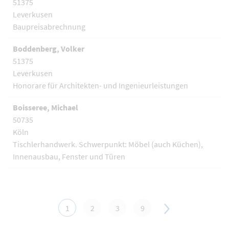
51375
Leverkusen
Baupreisabrechnung
Boddenberg, Volker
51375
Leverkusen
Honorare für Architekten- und Ingenieurleistungen
Boisseree, Michael
50735
Köln
Tischlerhandwerk. Schwerpunkt: Möbel (auch Küchen),
Innenausbau, Fenster und Türen
1
2
3
9