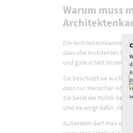
Warum muss ma
Architektenk
Die Architektenkammer NR
C
dass alle Architekten in 
W
und gute Arbeit leisten. Si
d
A
Sie beschützt sie auch. De
D
dass nur Menschen Archit
F
s
Sie berät die Politik bei
Und sie sorgt dafür, dass
Außerdem darf man nur dan