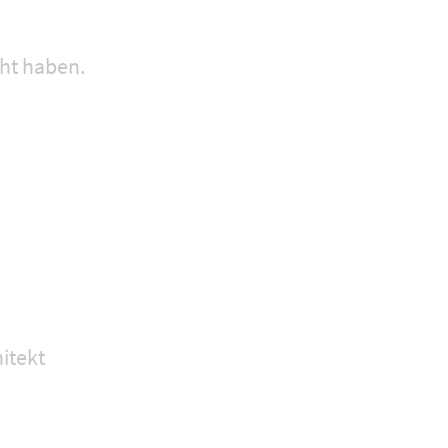
cht haben.
itekt