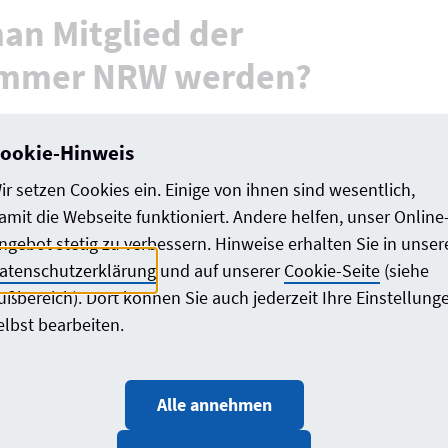
n Mitglied der
ammer NRW werden?
W sorgt dafür,
ookie-Hinweis
Nordrhein-Westfalen bestimmte Regeln einhalten
ir setzen Cookies ein. Einige von ihnen sind wesentlich,
e hilft den Architekten, sich weiterzubilden.
amit die Webseite funktioniert. Andere helfen, unser Online
ngebot stetig zu verbessern. Hinweise erhalten Sie in unser
nn sie sorgt dafür,
atenschutzerklärung
und auf unserer
Cookie-Seite
(siehe
ekten werden, die eine gute Ausbildung gemacht 
ußbereich). Dort können Sie auch jederzeit Ihre Einstellung
elbst bearbeiten.
 Entscheidungen über Bauen und Wohnen.
 die Gebäude, die gebaut werden, sicher und schön 
Alle annehmen
n offiziell als Architekt arbeiten und zum Beispi