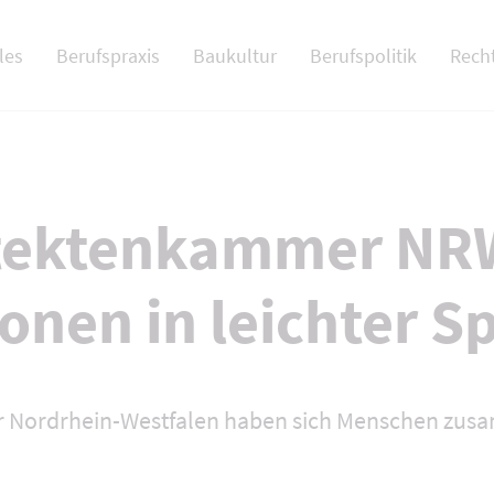
 NAV
les
Berufspraxis
Baukultur
Berufspolitik
Rech
itektenkammer NR
onen in leichter S
r Nordrhein-Westfalen haben sich Menschen zus