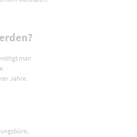
werden?
benötigt man
e.
ier Jahre.
anungsbüro.