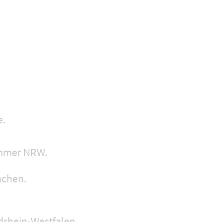
e.
ammer NRW.
achen.
rdrhein-Westfalen.