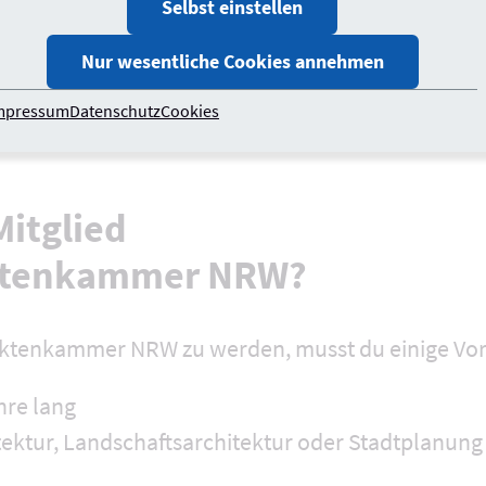
 Architektenkammer NRW ist.
Selbst einstellen
t keine Erlaubnis, ein Haus zu bauen.
Nur wesentliche Cookies annehmen
 sein, dass Architekten verantwortungsvoll handel
mpressum
Datenschutz
Cookies
auen bei den Kunden und in der Gesellschaft zu ha
itglied
ektenkammer NRW?
tektenkammer NRW zu werden, musst du einige Vor
hre lang
tektur, Landschaftsarchitektur oder Stadtplanung