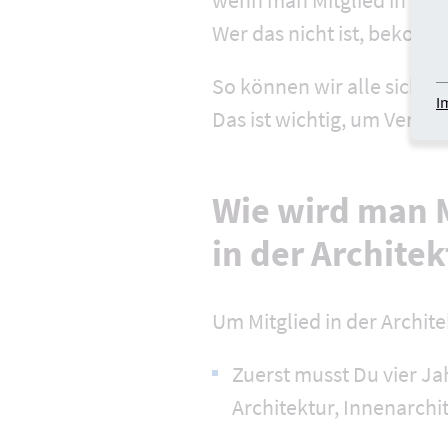
wenn man Mitglied in der
Wer das nicht ist, bekomm
So können wir alle sicher
I
Das ist wichtig, um Vertr
Wie wird man M
in der Archit
Um Mitglied in der Archi
Zuerst musst Du vier Ja
Architektur, Innenarchi