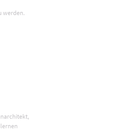
u werden.
enarchitekt,
 lernen