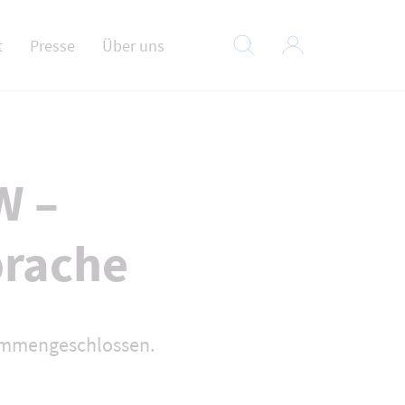
t
Presse
Über uns
W –
prache
ammengeschlossen.