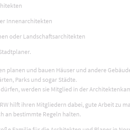
chitekten
er Innenarchitekten
nen oder Landschaftsarchitekten
Stadtplaner.
fen planen und bauen Häuser und andere Gebäud
ärten, Parks und sogar Städte.
 dürfen, werden sie Mitglied in der Architektenk
 hilft ihren Mitgliedern dabei, gute Arbeit zu m
sich an bestimmte Regeln halten.
große Familie für die Architekten und Planer in No