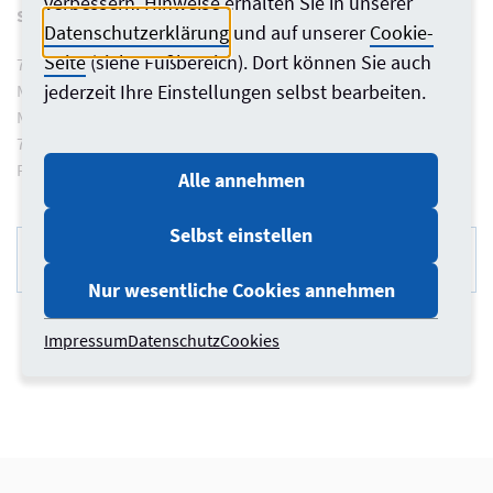
verbessern. Hinweise erhalten Sie in unserer
Straßenbahnlinien ab Hbf
Datenschutzerklärung
und auf unserer
Cookie-
Seite
(siehe Fußbereich). Dort können Sie auch
706 Richtung Hamm/S-Bahnhof o. 707 Richtung
jederzeit Ihre Einstellungen selbst bearbeiten.
Medienhafen/Kesselstraße, bis Wupperstraße, Fußweg: 5
Minuten
709 Richtung Neuss/Theodor-Heuss-Platz, bis Stadttor,
Fußweg: 10 Minuten
Alle annehmen
Selbst einstellen
Anfahrt zur Architektenkammer NRW
(PDF)
Nur wesentliche Cookies annehmen
Impressum
Datenschutz
Cookies