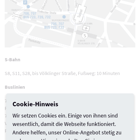
S-Bahn
S8, S11, S28, bis Völklinger Straße, Fußweg: 10 Minuten
Buslinien
723 Eller - Plange Mühle, bis Wupperstraße o. Franziusstraße,
Cookie-Hinweis
Fußweg: 10 Minuten
Wir setzen Cookies ein. Einige von ihnen sind
726 Maxplatz - Volmerswerther Deich u. 732 Lausward -
Vennhauser Allee, bis Erfstraße/Grand Bateau o. Rheinturm,
wesentlich, damit die Webseite funktioniert.
Fußweg: 5 Minuten
Andere helfen, unser Online-Angebot stetig zu