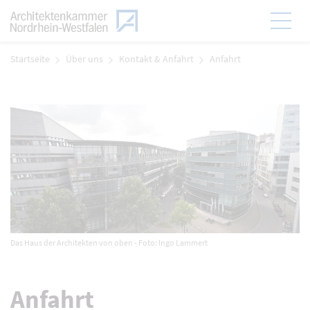
Zum Menü
Hauptmen
Zum Inhalt
Startseite
Über uns
Kontakt & Anfahrt
Anfahrt
Das Haus der Architekten von oben - Foto: Ingo Lammert
Anfahrt