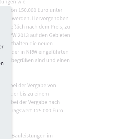
stungen wie
rt von 150.000 Euro unter
geben werden. Hervorgehoben
schließlich nach dem Preis, zu
ach RPW 2013 auf den Gebieten
-
t enthalten die neuen
er
 zu der in NRW eingeführten
n zu begrüßen sind und einen
en
erb bei der Vergabe von
ro oder bis zu einem
kann bei der Vergabe nach
tauftragswert 125.000 Euro
 von Bauleistungen im