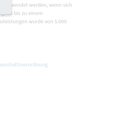
angewendet werden, wenn sich
öglich bis zu einem
auleistungen wurde von 5.000
haushaltsverordnung