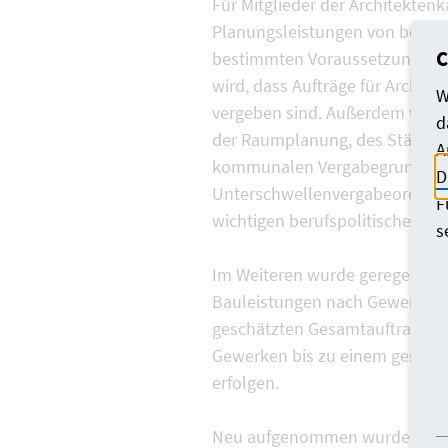
Für Mitglieder der Architekten
Planungsleistungen von besond
C
bestimmten Voraussetzungen n
wird, dass Aufträge für Archit
W
vergeben sind. Außerdem wird 
d
der Raumplanung, des Städteb
A
kommunalen Vergabegrundsätze
D
Unterschwellenvergabeordnung,
F
wichtigen berufspolitischen Erf
s
Im Weiteren wurde geregelt, d
Bauleistungen nach Gewerken b
geschätzten Gesamtauftragswert
Gewerken bis zu einem geschät
erfolgen.
Neu aufgenommen wurde eine d