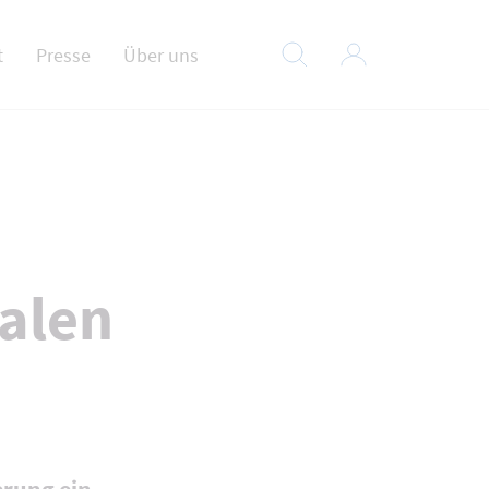
t
Presse
Über uns
:
alen