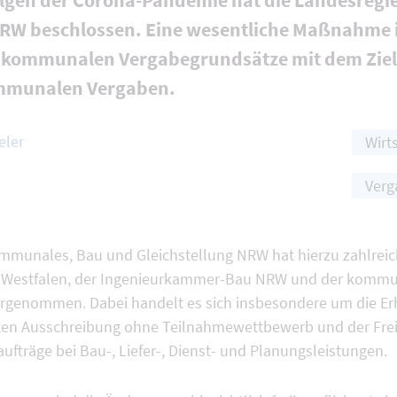
lgen der Corona-Pandemie hat die Landesregi
 beschlossen. Eine wesentliche Maßnahme is
r kommunalen Vergabegrundsätze mit dem Ziel
mmunalen Vergaben.
eler
Wirt
Verg
ommunales, Bau und Gleichstellung NRW hat hierzu zahlrei
-Westfalen, der Ingenieurkammer-Bau NRW und der kommu
genommen. Dabei handelt es sich insbesondere um die Er
en Ausschreibung ohne Teilnahmewettbewerb und der Frei
ufträge bei Bau-, Liefer-, Dienst- und Planungsleistungen.