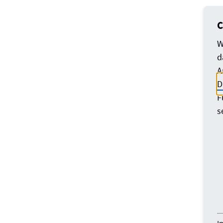
C
W
d
A
D
F
s