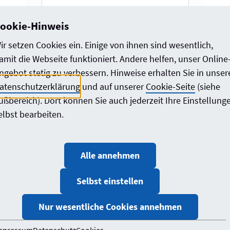
ookie-Hinweis
*
Passwort:
Passwort vergessen?
ir setzen Cookies ein. Einige von ihnen sind wesentlich,
amit die Webseite funktioniert. Andere helfen, unser Online
ngebot stetig zu verbessern. Hinweise erhalten Sie in unser
atenschutzerklärung
und auf unserer
Cookie-Seite
(siehe
ußbereich). Dort können Sie auch jederzeit Ihre Einstellung
elbst bearbeiten.
Angemeldet bleiben:
Alle annehmen
Login zum Gremieninformationssystem
GrInS hier.
Selbst einstellen
Nur wesentliche Cookies annehmen