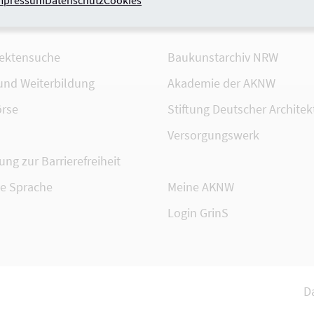
mpressum
Datenschutz
Cookies
tektensuche
Baukunstarchiv NRW
 und Weiterbildung
Akademie der AKNW
rse
Stiftung Deutscher Architek
Versorgungswerk
ung zur Barrierefreiheit
te Sprache
Meine AKNW
Login GrinS
D