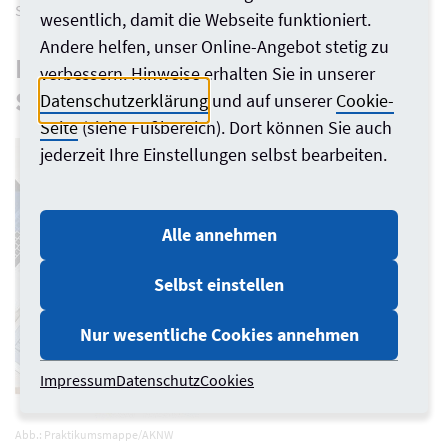
Schule”
wesentlich, damit die Webseite funktioniert.
Andere helfen, unser Online-Angebot stetig zu
Neu: Arbeitsmappe für
verbessern. Hinweise erhalten Sie in unserer
Schulpraktikant*innen
Datenschutzerklärung
und auf unserer
Cookie-
Seite
(siehe Fußbereich). Dort können Sie auch
jederzeit Ihre Einstellungen selbst bearbeiten.
Alle annehmen
Selbst einstellen
Nur wesentliche Cookies annehmen
Impressum
Datenschutz
Cookies
Abb.: Praktikumsmappe/AKNW