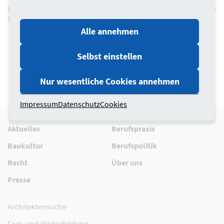
Externe Nutzer sowie Mitglieder können sich hier einen Account für die
Bürovermittlungsbörse anlegen.
Alle annehmen
Bei Fragen zur Registrierung oder zum Login sprechen Sie
uns gerne an.
Selbst einstellen
Nur wesentliche Cookies annehmen
Impressum
Datenschutz
Cookies
Aktuelles
Berufspraxis
Baukultur
Berufspolitik
Recht
Über uns
Presse
Architektensuche
Fort- und Weiterbildung