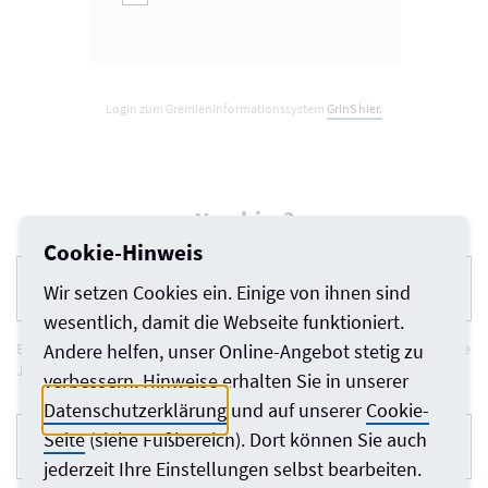
Login zum Gremieninformationssystem
GrInS hier.
Neu hier?
Cookie-Hinweis
Registrierung für die Jobbörse
Wir setzen Cookies ein. Einige von ihnen sind
wesentlich, damit die Webseite funktioniert.
Externe Nutzer sowie Mitglieder können sich hier einen Account für die
Andere helfen, unser Online-Angebot stetig zu
Jobbörse anlegen.
verbessern. Hinweise erhalten Sie in unserer
Datenschutzerklärung
und auf unserer
Cookie-
Registrierung für die
Seite
(siehe Fußbereich). Dort können Sie auch
Bürovermittlungsbörse
jederzeit Ihre Einstellungen selbst bearbeiten.