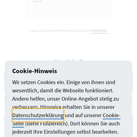
Login zum Gremieninformationssystem
GrInS hier.
Neu hier?
Cookie-Hinweis
Registrierung für die Jobbörse
Wir setzen Cookies ein. Einige von ihnen sind
wesentlich, damit die Webseite funktioniert.
Externe Nutzer sowie Mitglieder können sich hier einen Account für die
Andere helfen, unser Online-Angebot stetig zu
Jobbörse anlegen.
verbessern. Hinweise erhalten Sie in unserer
Datenschutzerklärung
und auf unserer
Cookie-
Registrierung für die
Seite
(siehe Fußbereich). Dort können Sie auch
Bürovermittlungsbörse
jederzeit Ihre Einstellungen selbst bearbeiten.