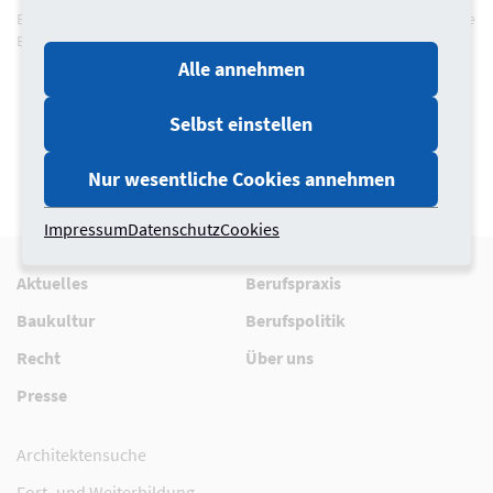
Externe Nutzer sowie Mitglieder können sich hier einen Account für die
Bürovermittlungsbörse anlegen.
Alle annehmen
Bei Fragen zur Registrierung oder zum Login sprechen Sie
uns gerne an.
Selbst einstellen
Nur wesentliche Cookies annehmen
Impressum
Datenschutz
Cookies
Aktuelles
Berufspraxis
Baukultur
Berufspolitik
Recht
Über uns
Presse
Architektensuche
Fort- und Weiterbildung