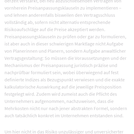
derzeit verstärkt, bei neu abzuschließenden Verträgen von
vornherein Preisanpassungsklauseln zu implementieren –
und lehnen anderenfalls bisweilen den Vertragsschluss
vollständig ab, sofern nicht alternativ entsprechende
Risikoaufschläge auf die Preise akzeptiert werden.
Preisanpassungsklauseln zu prüfen oder gar zu formulieren,
ist aber auch in dieser schwierigen Marktlage nicht Aufgabe
von Planerinnen und Planern, sondern Aufgabe anwaltlicher
Vertragsgestaltung: So müssen die Voraussetzungen und der
Mechanismus der Preisanpassung juristisch präzise und
nachprüfbar formuliert sein, wobei überwiegend auf fest
definierte Indizes als Bezugspunkt verwiesen und die exakte
kalkulatorische Auswirkung auf die jeweilige Preisposition
festgelegt wird. Zudem wird zumeist auch die Pflicht des
Unternehmers aufgenommen, nachzuweisen, dass die
Mehrkosten nicht nur nach jener abstrakten Formel, sondern
auch tatsächlich konkret im Unternehmen entstanden sind.
Um hier nicht in das Risiko unzulässiger und unversicherter