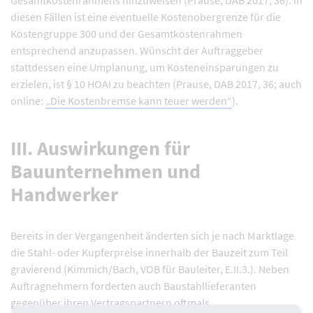
Gesamtkostenrahmens hinzuweisen (Prause, DAB 2017, 36). In
diesen Fällen ist eine eventuelle Kostenobergrenze für die
Kostengruppe 300 und der Gesamtkostenrahmen
entsprechend anzupassen. Wünscht der Auftraggeber
stattdessen eine Umplanung, um Kosteneinsparungen zu
erzielen, ist § 10 HOAI zu beachten (Prause, DAB 2017, 36; auch
online:
„Die Kostenbremse kann teuer werden“
).
III. Auswirkungen für
Bauunternehmen und
Handwerker
Bereits in der Vergangenheit änderten sich je nach Marktlage
die Stahl- oder Kupferpreise innerhalb der Bauzeit zum Teil
gravierend (Kimmich/Bach, VOB für Bauleiter, E.II.3.). Neben
Auftragnehmern forderten auch Baustahllieferanten
gegenüber ihren Vertragspartnern oftmals