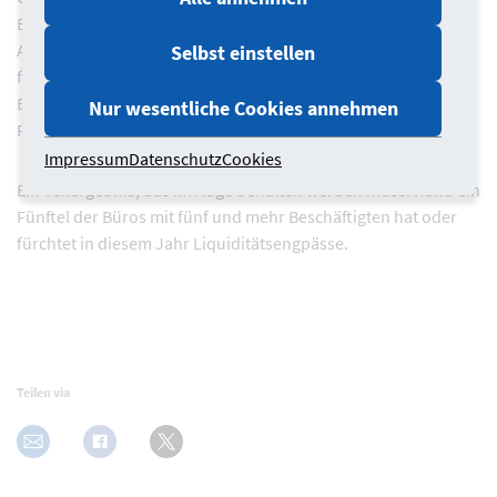
Erkenntnissen zufolge darin, dass bereits im Frühjahr der
Auftragsmangel im Bau zunahm, womit auch die Neuaufträge
Selbst einstellen
für Architekten zurückgehen. Ursächlich sind u.a.
Baukostensteigerungen, die Zinsentwicklung und geänderten
Nur wesentliche Cookies annehmen
Förderbedingungen, die die Bautätigkeit erschweren.
Impressum
Datenschutz
Cookies
Ein Teilergebnis, das im Auge behalten werden muss: Rund ein
Fünftel der Büros mit fünf und mehr Beschäftigten hat oder
fürchtet in diesem Jahr Liquiditätsengpässe.
Teilen via