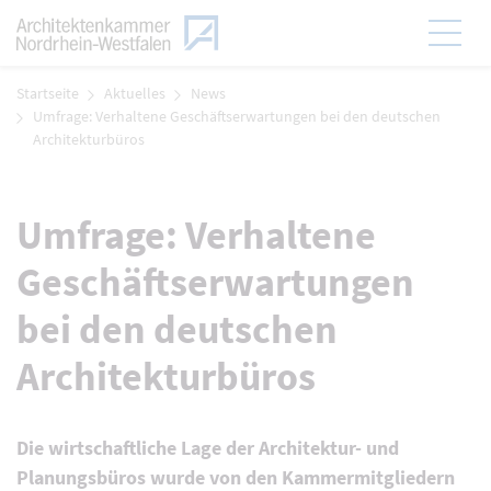
Zum Menü
Hauptmen
Zum Inhalt
Startseite
Aktuelles
News
Umfrage: Verhaltene Geschäftserwartungen bei den deutschen
Architekturbüros
Umfrage: Verhaltene
Geschäftserwartungen
bei den deutschen
Architekturbüros
Die wirtschaftliche Lage der Architektur- und
Planungsbüros wurde von den Kammermitgliedern