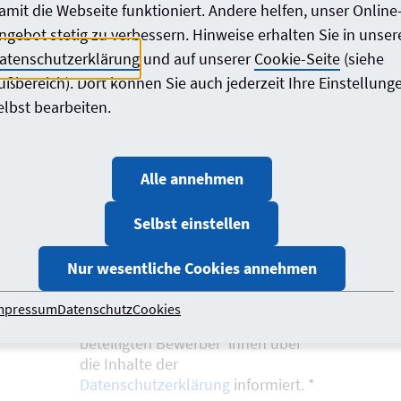
amit die Webseite funktioniert. Andere helfen, unser Online
Nachname
*
ngebot stetig zu verbessern. Hinweise erhalten Sie in unser
atenschutzerklärung
und auf unserer
Cookie-Seite
(siehe
ußbereich). Dort können Sie auch jederzeit Ihre Einstellung
elbst bearbeiten.
Ich habe die Bedingungen zur
Auslobung
zur Kenntnis
genommen und erkenne diese an.
*
Alle annehmen
Ja, ich habe die
Selbst einstellen
Datenschutzerklärung
zur Kenntnis
genommen.
*
Nur wesentliche Cookies annehmen
mpressum
Datenschutz
Cookies
Ja, ich habe alle weiteren
beteiligten Bewerber*innen über
die Inhalte der
Datenschutzerklärung
informiert.
*