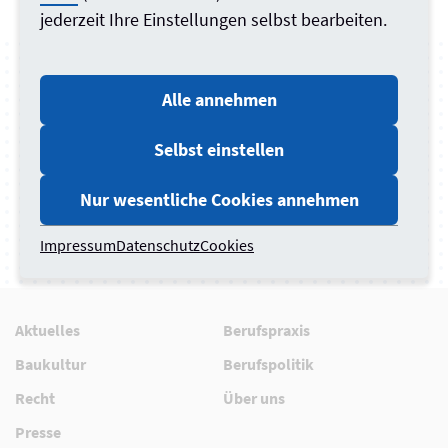
jederzeit Ihre Einstellungen selbst bearbeiten.
Schnell und kompakt informiert
Alle annehmen
Jeden Monat die wichtigsten Entscheidungen und Aktivitäten
Selbst einstellen
in Ihr Postfach.
Nur wesentliche Cookies annehmen
Jetzt kostenlosen Newsletter abonnieren
Impressum
Datenschutz
Cookies
Aktuelles
Berufspraxis
Baukultur
Berufspolitik
Recht
Über uns
Presse