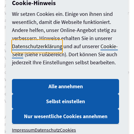
Cookie-Hinweis
Auftraggeber, Angebote und auch die
Wertungsdokumentation vertraulich zu behandeln – und zwar
Wir setzen Cookies ein. Einige von ihnen sind
ausdrücklich auch über das Ende des Vergabeverfahrens
wesentlich, damit die Webseite funktioniert.
hinaus.
Andere helfen, unser Online-Angebot stetig zu
verbessern. Hinweise erhalten Sie in unserer
Zwar muss der Auftraggeber Angebote und
Datenschutzerklärung
und auf unserer
Cookie-
Wertungsunterlagen auch nach Abschluss des
Seite
(siehe Fußbereich). Dort können Sie auch
Vergabeverfahrens vertraulich behandeln. Entscheidend ist
jederzeit Ihre Einstellungen selbst bearbeiten.
jedoch der Zweck der Regelung: Sie schützt Unternehmen
davor, dass ihre Unterlagen gegenüber Dritten – insbesondere
Wettbewerbern – offengelegt werden. Dieser Schutz greift
Alle annehmen
nicht gegenüber dem jeweiligen Bieter selbst. Geht es um das
eigene Angebot, kann sich der Auftraggeber daher nicht auf
Selbst einstellen
Vertraulichkeit berufen.
Nur wesentliche Cookies annehmen
Auch wettbewerbliche Bedenken überzeugen das Gericht
nicht. Wenn Bieter die Bewertung ihres eigenen Angebots
Impressum
Datenschutz
Cookies
kennen, verzerrt das den Wettbewerb nicht – zumal alle