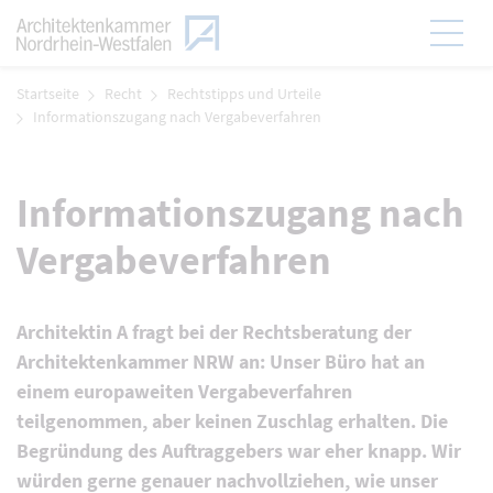
Zum Menü
Hauptmen
Zum Inhalt
Startseite
Recht
Rechtstipps und Urteile
Informationszugang nach Vergabeverfahren
Informationszugang nach
Vergabeverfahren
Architektin A fragt bei der Rechtsberatung der
Architektenkammer NRW an: Unser Büro hat an
einem europaweiten Vergabeverfahren
teilgenommen, aber keinen Zuschlag erhalten. Die
Begründung des Auftraggebers war eher knapp. Wir
würden gerne genauer nachvollziehen, wie unser