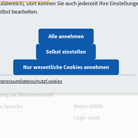
ußbereich). Dort können Sie auch jederzeit Ihre Einstellung
elbst bearbeiten.
Alle annehmen
tektensuche
Baukunstarchiv NRW
Selbst einstellen
 und Weiterbildung
Akademie der AKNW
Nur wesentliche Cookies annehmen
rse
Stiftung Deutscher Architek
mpressum
Datenschutz
Cookies
Versorgungswerk
ung zur Barrierefreiheit
te Sprache
Meine AKNW
Login GrinS