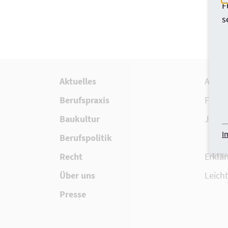
F
s
Aktuelles
Archi
Berufspraxis
Fort-
Baukultur
Jobbö
I
Berufspolitik
Recht
Erklär
Über uns
Leich
Presse