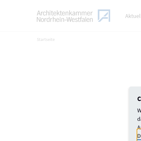
TOGGLE
Zum Menü
Aktuel
Zum Inhalt
Startseite
C
W
d
A
D