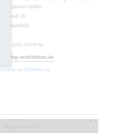
neralplaner GmbH
ederwall 10
602 Bielefeld
lefon 0521 5574740
il@bhp-architekten.de
w.bhp-architekten.de