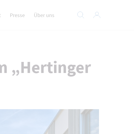
t
Presse
Über uns
m „Hertinger