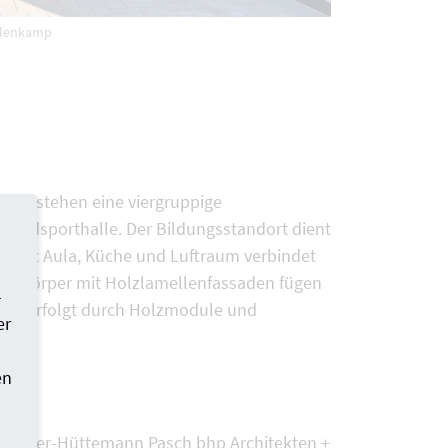
Eblenkamp
 entstehen eine viergruppige
eifeldsporthalle. Der Bildungsstandort dient
um mit Aula, Küche und Luftraum verbindet
Baukörper mit Holzlamellenfassaden fügen
-
eise erfolgt durch Holzmodule und
er
en
ro
üchner-Hüttemann Pasch bhp Architekten +