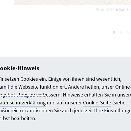
Foto: © Christian 
Neben der neu gegründeten dreizügigen Grundschule
Kindertagesstätte als Familienzentrum sowie eine Dr
ookie-Hinweis
auch dem Quartier als Treffpunkt. Ein zentrales For
ir setzen Cookies ein. Einige von ihnen sind wesentlich,
alle Nutzungen. Vier windmühlenartig angeordnete 
amit die Webseite funktioniert. Andere helfen, unser Online
sich in die Umgebung ein. Eine wirtschaftliche Bauw
ngebot stetig zu verbessern. Hinweise erhalten Sie in unser
Betonfertigteile.
atenschutzerklärung
und auf unserer
Cookie-Seite
(siehe
ußbereich). Dort können Sie auch jederzeit Ihre Einstellung
elbst bearbeiten.
Bauherr*in
Bü
Kreisstadt Unna
Br