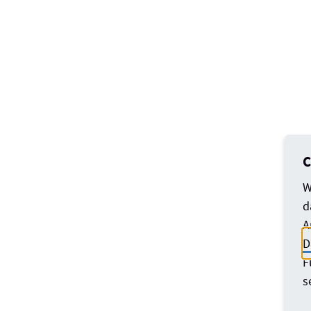
C
W
d
A
D
F
s