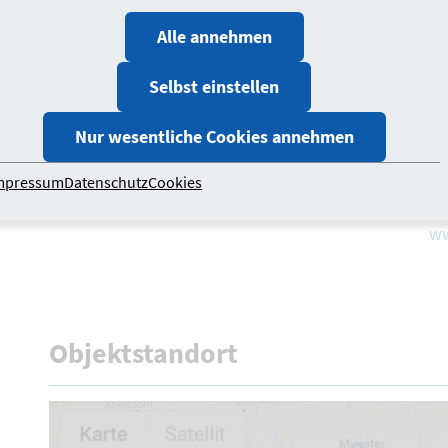
Ge
Alle annehmen
Entwurfsverfasser*in
Ni
Architekt Kai Brüchner-Hüttemann
33
Selbst einstellen
Architektin Ursula Pasch, BDA
Nur wesentliche Cookies annehmen
Te
mpressum
Datenschutz
Cookies
ma
ww
Objektstandort