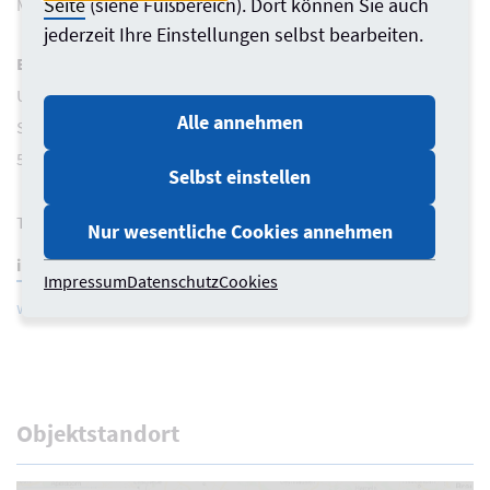
Seite
(siehe Fußbereich). Dort können Sie auch
Moritz Griebel, Entwurf und Ausführung
jederzeit Ihre Einstellungen selbst bearbeiten.
Büro
Ulrich Griebel Planungsgesellschaft mbH
Alle annehmen
Schillerstraße 6
50968 Köln
Selbst einstellen
Telefon 0221 54811200
Nur wesentliche Cookies annehmen
info@gpg-architektur.de
Impressum
Datenschutz
Cookies
www.gpg-architektur.de
Objektstandort