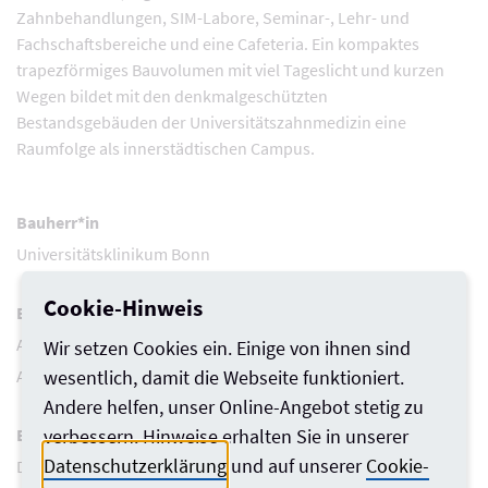
Zahnbehandlungen, SIM-Labore, Seminar-, Lehr- und
Fachschaftsbereiche und eine Cafeteria. Ein kompaktes
trapezförmiges Bauvolumen mit viel Tageslicht und kurzen
Wegen bildet mit den denkmalgeschützten
Bestandsgebäuden der Universitätszahnmedizin eine
Raumfolge als innerstädtischen Campus.
Bauherr*in
Universitätsklinikum Bonn
Cookie-Hinweis
Entwurfsverfasser*in
Architekt Friedrich P. Hachtel, BDA
Wir setzen Cookies ein. Einige von ihnen sind
Architekt Wolfgang Bauer, BDA
wesentlich, damit die Webseite funktioniert.
Andere helfen, unser Online-Angebot stetig zu
Beteiligte
verbessern. Hinweise erhalten Sie in unserer
Datenschutzerklärung
und auf unserer
Cookie-
Daniela Eilers, Architektin AKNW M.A.