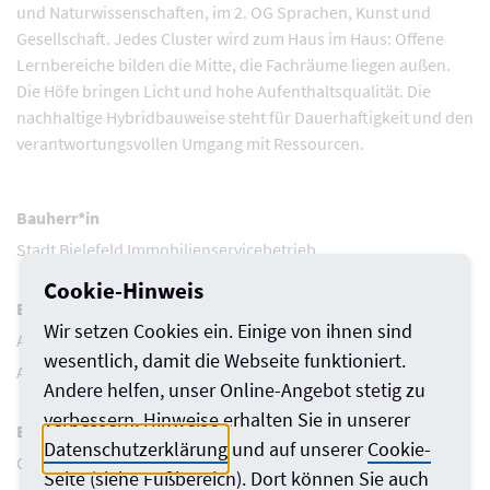
und Naturwissenschaften, im 2. OG Sprachen, Kunst und
Gesellschaft. Jedes Cluster wird zum Haus im Haus: Offene
Lernbereiche bilden die Mitte, die Fachräume liegen außen.
Die Höfe bringen Licht und hohe Aufenthaltsqualität. Die
nachhaltige Hybridbauweise steht für Dauerhaftigkeit und den
verantwortungsvollen Umgang mit Ressourcen.
Bauherr*in
Stadt Bielefeld Immobilienservicebetrieb
Cookie-Hinweis
Entwurfsverfasser*in
Wir setzen Cookies ein. Einige von ihnen sind
Architekt Peter Röcker
wesentlich, damit die Webseite funktioniert.
Architekt Tim Gork
Andere helfen, unser Online-Angebot stetig zu
verbessern. Hinweise erhalten Sie in unserer
Beteiligte
Datenschutzerklärung
und auf unserer
Cookie-
Carl Ollertz, Architekt im Praktikum (AK Baden-Württemberg)
Seite
(siehe Fußbereich). Dort können Sie auch