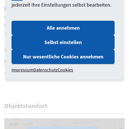
jederzeit Ihre Einstellungen selbst bearbeiten.
Büro
röcker gork architekten - Standort Stuttgart
Heusteigstr. 15
Alle annehmen
70182 Stuttgart
Selbst einstellen
Telefon 0711 94558680
Nur wesentliche Cookies annehmen
info@roeckergork.de
Impressum
Datenschutz
Cookies
www.roeckergork.de
Objektstandort