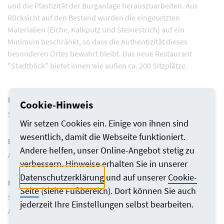
und die Plastizität der Burganlage herauszuarbeiten. Aus
Rücksicht auf den Bestand wurden die eingesetzten
Materialien (Eiche, Kalkputz und Steinestrich) auf ein
Minimum beschränkt, so dass die Authentizität dieses
besonderen Ortes bewahrt bleibt. Das neue Restaurant
"Stadtblick" bietet innen wie außen ca. 200 Sitzplätze.
Bauherr*in
Cookie-Hinweis
Stadt Bielefeld, Immobilienservicebetrieb (ISB)
Wir setzen Cookies ein. Einige von ihnen sind
wesentlich, damit die Webseite funktioniert.
Entwurfsverfasser*in
Andere helfen, unser Online-Angebot stetig zu
Architektin Eva Schreiber
verbessern. Hinweise erhalten Sie in unserer
Datenschutzerklärung
und auf unserer
Cookie-
Büro
Seite
(siehe Fußbereich). Dort können Sie auch
Stadt Bielefeld, Immobilienservicebetrieb (ISB)
jederzeit Ihre Einstellungen selbst bearbeiten.
August-Bebel-Str. 92