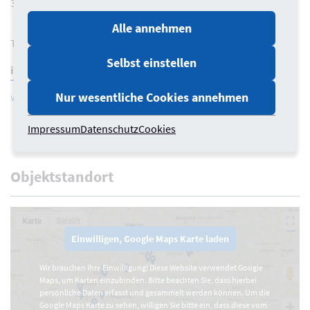
33602 Bielefeld
Alle annehmen
Telefon 0521 512754
Selbst einstellen
immobilienservicebetrieb@bielefeld.de
Nur wesentliche Cookies annehmen
www.bielefeld.de/isb
Impressum
Datenschutz
Cookies
Objektstandort
Einwilligen, Google Maps Karte laden
Wir brauchen Ihre Einwilligung! Diese Website verwendet Google
Maps, um Karten einzubinden. Bitte beachten Sie, dass hierbei
persönliche Daten erfasst und gesammelt werden können. Um die
Google Maps Karte zu sehen, willigen Sie bitte ein, dass diese vom