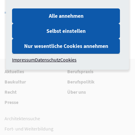
englischer Sprache finden Sie
hier
(PDF)
Informationen zu den Eintragungsvoraussetzungen in
Alle annehmen
ukrainischer Sprache
hier
(PDF)
Selbst einstellen
Nur wesentliche Cookies annehmen
Impressum
Datenschutz
Cookies
Aktuelles
Berufspraxis
Baukultur
Berufspolitik
Recht
Über uns
Presse
Architektensuche
Fort- und Weiterbildung