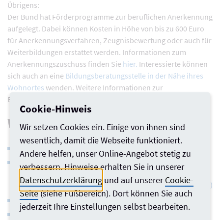
Übrigens:
Der Bund hat Förderprogramme zur beruflichen Anerkennung
aufgelegt. Dabei können Kosten in Höhe von bis zu 600 Euro
für Anerkennungsverfahren, Zeugnisbewertung oder auch für
Weiterbildungen erstattet werden. Informationen zum
Anerkennungszuschuss finden Sie
hier.
Interessierte können
sich auch an eine
Bildungsberatungsstelle in der Nähe ihres
Wohnortes
wenden. Weitere Informationen zur
Bildungsprämie finden Sie
hier.
Cookie-Hinweis
Weiterführende Links
Wir setzen Cookies ein. Einige von ihnen sind
wesentlich, damit die Webseite funktioniert.
Baukammerngesetz NRW
Andere helfen, unser Online-Angebot stetig zu
Gesetz zur Feststellung der Gleichwertigkeit ausländischer
verbessern. Hinweise erhalten Sie in unserer
Berufsqualifikationen in Nordrhein-Westfalen
Datenschutzerklärung
und auf unserer
Cookie-
(Berufsqualifikationsfeststellungsgesetz NRW – BQFG NRW)
Seite
(siehe Fußbereich). Dort können Sie auch
EU-Berufsanerkennungsrichtlinie
jederzeit Ihre Einstellungen selbst bearbeiten.
Informationen zu den Eintragungsvoraussetzungen