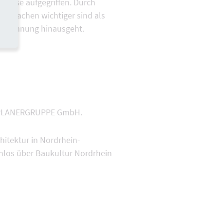
Weise aufgegriffen. Durch
Mitmachen wichtiger sind als
ene Wohnung hinausgeht.
n PLANERGRUPPE GmbH.
hitektur in Nordrhein-
enlos über Baukultur Nordrhein-