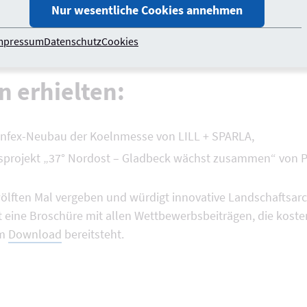
OWATORINI hat diesen Gedanken auf besonders innovative 
Nur wesentliche Cookies annehmen
en entsteht eine starke Nachbarschaft, in der Teilen und 
er Stadt“, bei dem das gemeinschaftliche Leben über die eig
mpressum
Datenschutz
Cookies
 erhielten:
nfex-Neubau der Koelnmesse von LILL + SPARLA,
gsprojekt „37° Nordost – Gladbeck wächst zusammen“ vo
ölften Mal vergeben und würdigt innovative Landschaftsarc
t eine Broschüre mit allen Wettbewerbsbeiträgen, die kost
um
Download
bereitsteht.