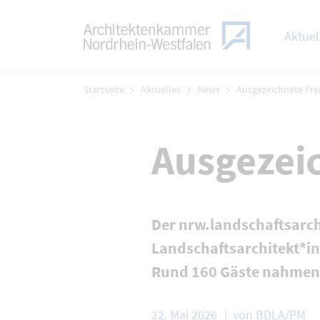
TOGGLE
Zum Menü
Aktuel
Zum Inhalt
Startseite
Aktuelles
News
Ausgezeichnete Fr
Ausgezei
Der nrw.landschaftsarch
Landschaftsarchitekt*i
Rund 160 Gäste nahmen a
22. Mai 2026
von BDLA/PM