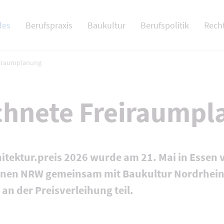
 NAV
les
Berufspraxis
Baukultur
Berufspolitik
Rech
eiraumplanung
chnete Freiraump
itektur.preis 2026 wurde am 21. Mai in Essen
nnen NRW gemeinsam mit Baukultur Nordrhein-
n der Preisverleihung teil.