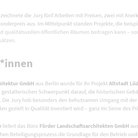
 zeichnete die Jury fünf Arbeiten mit Preisen, zwei mit An
Sonderpreis aus. Im Mittelpunkt standen Projekte, die beisp
nd qualitätsvollen öffentlichen Räumen beitragen kann – sow
sätzen.
r*innen
chitektur GmbH
aus Berlin wurde für ihr Projekt
Altstadt Lü
n gestalterischen Schwerpunkt darauf, die historischen Ge
. Die Jury hob besonders den behutsamen Umgang mit der
 gezielt in Qualität investiert wird – ganz im Sinne des Pr
e
liefert das Büro
Förder Landschaftsarchitekten GmbH
aus
hen Beteiligungsprozess die Grundlage für den Betrieb und