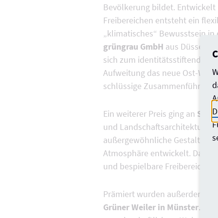
Bevölkerung bildet. Entwickel
Freibereichen entsteht ein flex
„klimatisches“ Bewusstsein in 
grüngrau GmbH
aus Düsseldor
C
sich zum identitätsstiftenden M
W
Aufweitung das neue Ost-West R
d
schlüssige Zusammenführung v
A
D
Ein weiterer Preis ging an
STER
F
und Landschaftsarchitektur is
s
außergewöhnliche Gestaltqualitä
Atmosphäre entwickelt. Das ge
und bespielbare Freibereiche.
Prämiert wurden außerdem
SO
Grüner Weiler in Münster
. Das