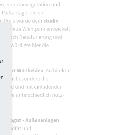
en, Spontanvegetation und
 Parkanlage, die ein
 in Preis wurde dem
studio
. Der neue Wiehlpark entwickelt
ildet nach Renaturierung und
Jury würdigte hier die
-
er
tandort Witzhelden
. Architektur
en
hob insbesondere die
haltend und mit einladender
elände unterschiedlich nutz-
t
Treibgut - Außenanlagen
olidarität und