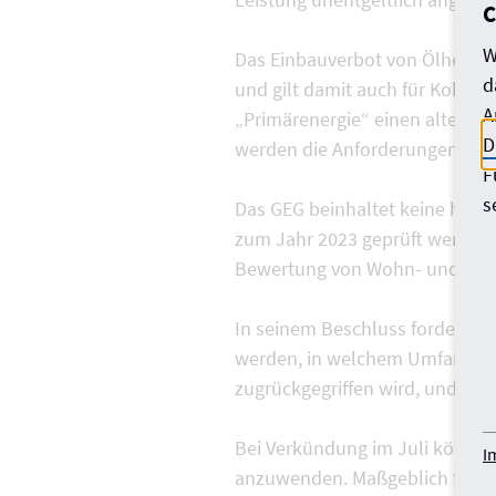
C
W
Das Einbauverbot von Ölheizun
d
und gilt damit auch für Kohlehe
A
„Primärenergie“ einen alterna
D
werden die Anforderungen an 
F
s
Das GEG beinhaltet keine höhe
zum Jahr 2023 geprüft werden. 
Bewertung von Wohn- und Ni
In seinem Beschluss forderte d
werden, in welchem Umfang in
zugrückgegriffen wird, und wie
Bei Verkündung im Juli könnte 
I
anzuwenden. Maßgeblich für Ba