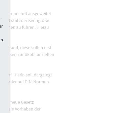
lem Brennstoff ausgeweitet
-
s 2023 statt der Kenngröße
er
ssionen zu führen. Hierzu
en
Bestand, diese sollen erst
thodiken zur ökobilanziellen
 auf. Hierin soll dargelegt
er Länder auf DIN-Normen
re das neue Gesetz
ngsfreie Vorhaben der