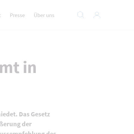
t
Presse
Über uns
mt in
iedet. Das Gesetz
ußerung der
lussempfehlung des