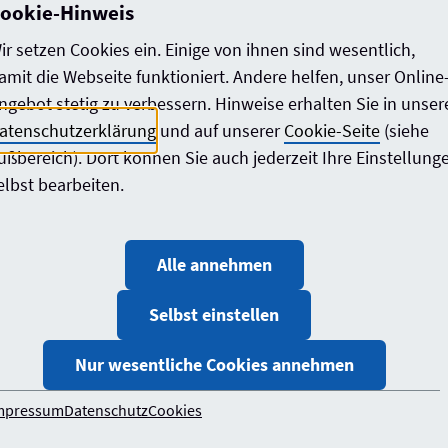
ookie-Hinweis
ir setzen Cookies ein. Einige von ihnen sind wesentlich,
gen ab dem Jahr 2026 wird auf Heizkessel mit festem fossi
amit die Webseite funktioniert. Andere helfen, unser Online
izungen. Die Innovationsklausel ermöglicht es, befristet bi
ngebot stetig zu verbessern. Hinweise erhalten Sie in unser
tiven Nachweis der Anforderungen über die Treibhausgasemi
atenschutzerklärung
und auf unserer
Cookie-Seite
(siehe
den baulichen Wärmeschutz um 20 % reduziert.
ußbereich). Dort können Sie auch jederzeit Ihre Einstellung
elbst bearbeiten.
ren energetischen Anforderungen an Neubauten und an den 
Hierzu soll u.a. Ergebnisse von Forschungsprojekten zu Me
chtwohngebäuden ausgewertet werden.
Alle annehmen
er Deutsche Bundestag die Bundesregierung zu einem Bericht
Selbst einstellen
 Deutschland durch rechtliche Vorgaben des Bundes und d
 der Zugang dazu erleichtert werden kann.
Nur wesentliche Cookies annehmen
das Gesetz am 1. Oktober 2020 in Kraft treten. Ab dann wä
mpressum
Datenschutz
Cookies
uanträge ist der Zeitpunkt des Bauantrags, für genehmigu