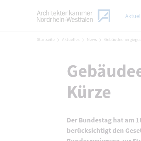
TOGGLE
Zum Menü
Aktuel
Zum Inhalt
Startseite
Aktuelles
News
Gebäudeenergieges
Gebäudee
Kürze
Der Bundestag hat am 1
berücksichtigt den Ges
Bundesregierung zur St