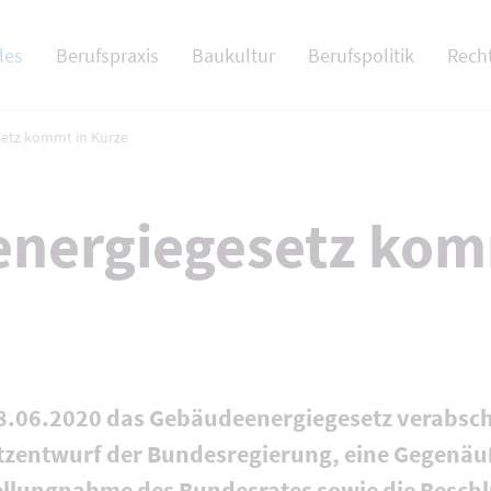
 NAV
les
Berufspraxis
Baukultur
Berufspolitik
Rech
etz kommt in Kürze
nergiegesetz kom
8.06.2020 das Gebäudeenergiegesetz verabsch
etzentwurf der Bundesregierung, eine Gegenä
ellungnahme des Bundesrates sowie die Besch