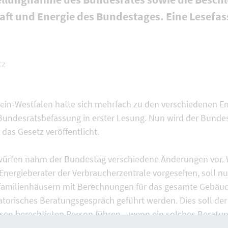
aft und Energie des Bundestages. Eine Lesefas
tz
in-Westfalen hatte sich mehrfach zu den verschiedenen E
Bundesratsbefassung in erster Lesung. Nun wird der Bundes
 das Gesetz veröffentlicht.
ürfen nahm der Bundestag verschiedene Änderungen vor. W
 Energieberater der Verbraucherzentrale vorgesehen, soll 
familienhäusern mit Berechnungen für das gesamte Gebäud
torisches Beratungsgespräch geführt werden. Dies soll der
sen berechtigten Person führen, „wenn ein solches Beratun
en wird.“