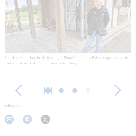
Ha
Franziska Müller beschrieb den jungen Planer*innen den Entstehungsprozess des
tr
Skaterpavillons. Foto: Maria Jourlova-Nordmeyer
Re
Me
Teilen via
s Karussells