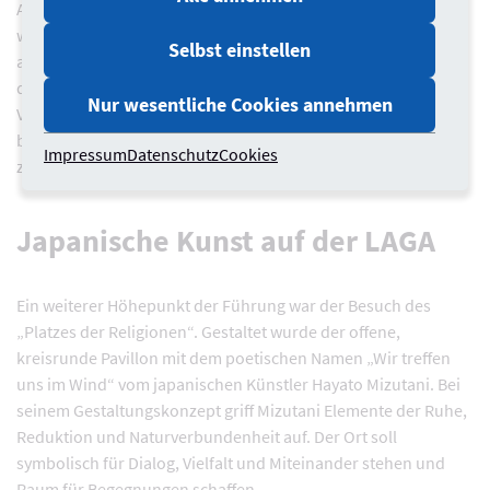
Auch der Klimaanpassungsansatz der Landesgartenschau
wurde von Annette Nothnagel im Rahmen der Führung
Selbst einstellen
angesprochen. Die LAGA Neuss setzt auf natürliche Kühlung
durch Grünflächen, Wasserflächen und klimaresiliente
Nur wesentliche Cookies annehmen
Vegetation. Neben heimischen Baumarten wurden dafür
bewusst sogenannte „Klimagehölze“ gepflanzt, die besser an
Impressum
Datenschutz
Cookies
zukünftige klimatische Bedingungen angepasst sind.
Japanische Kunst auf der LAGA
Ein weiterer Höhepunkt der Führung war der Besuch des
„Platzes der Religionen“. Gestaltet wurde der offene,
kreisrunde Pavillon mit dem poetischen Namen „Wir treffen
uns im Wind“ vom japanischen Künstler Hayato Mizutani. Bei
seinem Gestaltungskonzept griff Mizutani Elemente der Ruhe,
Reduktion und Naturverbundenheit auf. Der Ort soll
symbolisch für Dialog, Vielfalt und Miteinander stehen und
Raum für Begegnungen schaffen.