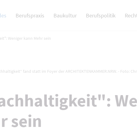
 NAV
les
Berufspraxis
Baukultur
Berufspolitik
Rech
eit": Weniger kann Mehr sein
chhaltigkeit“ fand statt im Foyer der ARCHITEKTENKAMMER.NRW. - Foto: C
achhaltigkeit": We
r sein