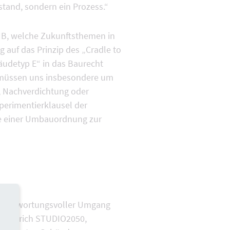
stand, sondern ein Prozess.“
GNB, welche Zukunftsthemen in
 auf das Prinzip des „Cradle to
udetyp E“ in das Baurecht
ir müssen uns insbesondere um
, Nachverdichtung oder
perimentierklausel der
ne einer Umbauordnung zur
 verantwortungsvoller Umgang
kzemmrich STUDIO2050,