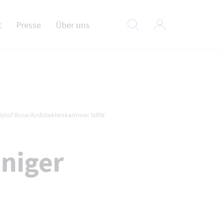
t
Presse
Über uns
hristof Rose/Architektenkammer NRW
niger