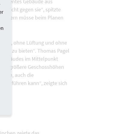
neffizientes Gebäude aus
-
n, nicht gegen sie“, spitzte
er
. Insofern müsse beim Planen
en
izung, ohne Lüftung und ohne
 Grad zu bieten“. Thomas Pagel
s Gebäudes im Mittelpunkt
o u.a. größere Geschosshöhen
fgabe, auch die
ort führen kann“, zeigte sich
ünchen zeigte das