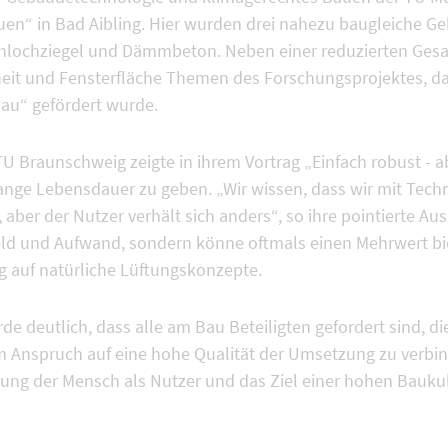
uen“ in Bad Aibling. Hier wurden drei nahezu baugleiche G
Hochlochziegel und Dämmbeton. Neben einer reduzierten Ge
eit und Fensterfläche Themen des Forschungsprojektes, d
au“ gefördert wurde.
 TU Braunschweig zeigte in ihrem Vortrag „Einfach robust - 
ge Lebensdauer zu geben. „Wir wissen, dass wir mit Techni
aber der Nutzer verhält sich anders“, so ihre pointierte Au
eld und Aufwand, sondern könne oftmals einen Mehrwert biet
 auf natürliche Lüftungskonzepte.
de deutlich, dass alle am Bau Beteiligten gefordert sind, d
 Anspruch auf eine hohe Qualität der Umsetzung zu verbin
ung der Mensch als Nutzer und das Ziel einer hohen Baukul