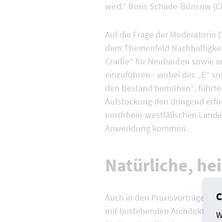
wird.“ Boris Schade-Bünsow (Ch
Auf die Frage der Moderatorin 
dem Themenfeld Nachhaltigkeit 
Cradle“ für Neubauten sowie a
einzuführen - wobei des „E“ so
den Bestand bemühen“, führte 
Aufstockung den dringend erfo
nordrhein-westfälischen Land
Anwendung kommen.
Natürliche, he
C
Auch in den Praxisvorträgen d
mit bestehenden Architekturen
W