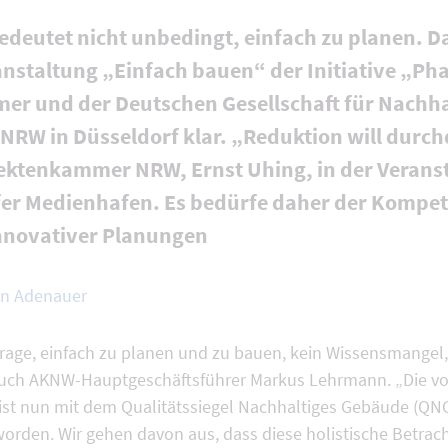
bedeutet nicht unbedingt, einfach zu planen. 
anstaltung „Einfach bauen“ der Initiative „Ph
r und der Deutschen Gesellschaft für Nachha
RW in Düsseldorf klar. „Reduktion will durchd
tektenkammer NRW, Ernst Uhing, in der Verans
er Medienhafen. Es bedürfe daher der Kompet
innovativer Planungen
n Adenauer
Frage, einfach zu planen und zu bauen, kein Wissensmangel
ch AKNW-Hauptgeschäftsführer Markus Lehrmann. „Die von
ist nun mit dem Qualitätssiegel Nachhaltiges Gebäude (QNG)
orden. Wir gehen davon aus, dass diese holistische Betra