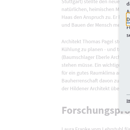
Stuttgart) stellte den neuen Ha
d
natürlichen, heimischen Materia
A
Haas den Anspruch zu. Er betra
D
und Bauen der Mensch mehr in
F
s
Architekt Thomas Pagel stellt
Kühlung zu planen - und trotz
(Baumschlager Eberle Architekt
stehen müsse. Ein wichtiger As
für ein gutes Raumklima anstre
Bauherrenschaft davon zu über
der Hildener Architekt überzeug
I
Forschungspro
Laura Franke vom Lehrstuhl f