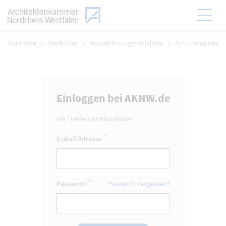
Zum Menü
Hauptmen
Zum Inhalt
Startseite
Baukultur
Auszeichnungsverfahren
Schulbaupreis
Einloggen bei AKNW.de
Alle * Felder sind Pflichtfelder.
*
E-Mail Adresse
*
Passwort:
Passwort vergessen?