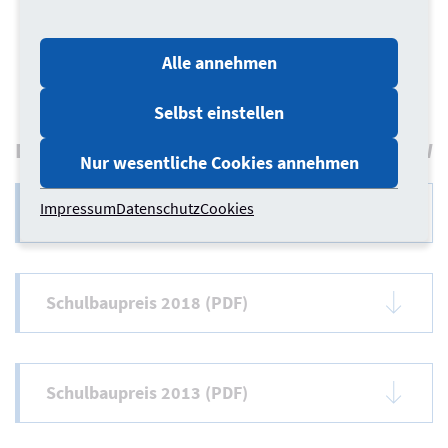
Alle annehmen
s Karussells
Selbst einstellen
Dokumentationen zum Schulbaupreis NRW
Nur wesentliche Cookies annehmen
Impressum
Datenschutz
Cookies
Schulbaupreis 2023 (PDF)
Schulbaupreis 2018 (PDF)
Schulbaupreis 2013 (PDF)