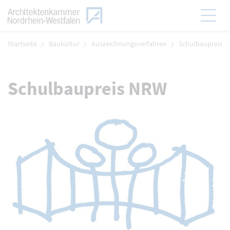
Zum Menü
Hauptmen
Zum Inhalt
Startseite
Baukultur
Auszeichnungsverfahren
Schulbaupreis
Schulbaupreis NRW