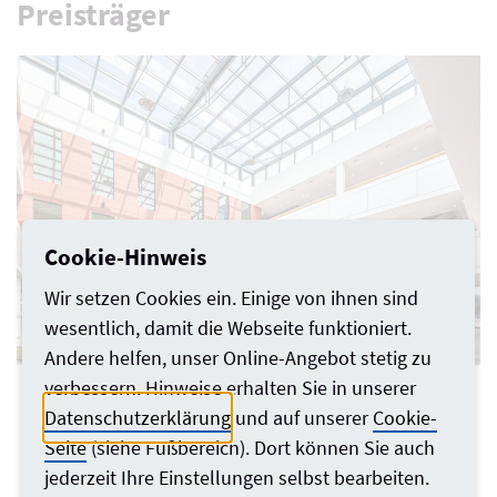
Preisträger
s Karussell zu überspringen.
Cookie-Hinweis
Wir setzen Cookies ein. Einige von ihnen sind
wesentlich, damit die Webseite funktioniert.
Andere helfen, unser Online-Angebot stetig zu
Aufstockung und Sanierung im Bestand / Carl-Reuther-Berufskolleg Hennef
verbessern. Hinweise erhalten Sie in unserer
B
(CRBK) Architektur: pbs architekten Planungsgesellschaft mbH, Aachen;
A
Datenschutzerklärung
und auf unserer
Cookie-
Innenarchitektur: kloeters tebroke PartGmbB innenarchitektin architekt, Aachen;
ns
Landschaftsarchitektur: 3Plus Freiraumplaner Kloeters Müller Kastner PartGmbB
Seite
(siehe Fußbereich). Dort können Sie auch
Landschaftsar-chitekt + Architekt, Aachen; Bauherr: Rhein-Sieg-Kreis, Siegburg -
jederzeit Ihre Einstellungen selbst bearbeiten.
Peter Hinschläger