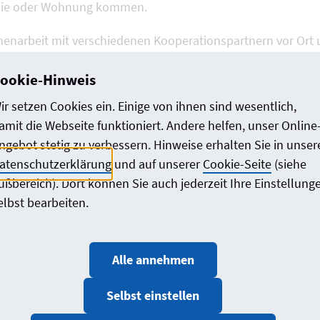
bilie oder Wohnung kommen.
enarbeit mit verschiedenen Kooperationspartnern vor Ort u
hmer erarbeiten unter der Leitung erfahrener Architektinnen
ookie-Hinweis
ir setzen Cookies ein. Einige von ihnen sind wesentlich,
amit die Webseite funktioniert. Andere helfen, unser Online
ngebot stetig zu verbessern. Hinweise erhalten Sie in unser
weltschonendes Bauen
atenschutzerklärung
und auf unserer
Cookie-Seite
(siehe
n im Bestand
ußbereich). Dort können Sie auch jederzeit Ihre Einstellung
elbst bearbeiten.
 Veranstaltungen sind so aufgebaut, dass den Teilnehmern 
Alle annehmen
kussion bleibt.
Selbst einstellen
n umfangreichen Schulungsordner, um sich auch zu Hause 
 zu können. Die Teilnahme an den Seminaren ist kostenlo