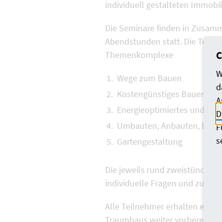
individuell gestalteten Immo
Die Seminare finden in Zusamm
Abendstunden statt. Die Teilne
C
Themenkomplexe
W
Wege zum Bauen
d
Kostengünstiges Bauen
A
Energieoptimiertes und um
D
Umbauten, Anbauten, Baue
F
s
Gartengestaltung
Die jeweils rund zweistündigen
individuelle Fragen und zur Dis
Alle Teilnehmer erhalten eine
Traumhaus weiter vorbereiten