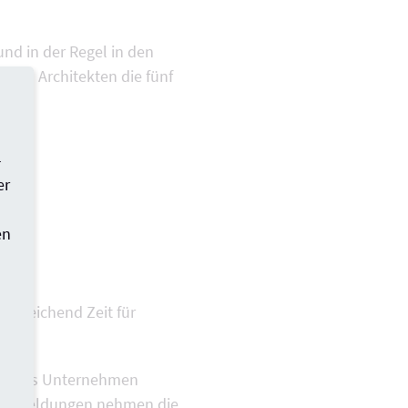
nd in der Regel in den
 und Architekten die fünf
-
er
en
ausreichend Zeit für
auf das Unternehmen
s. Anmeldungen nehmen die