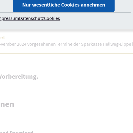
Nur wesentliche Cookies annehmen
mpressum
Datenschutz
Cookies
erl
November 2024 vorgesehenen
Termine der
Sparkasse Hellweg-Lippe i
 Vorbereitung.
onen
 und Download