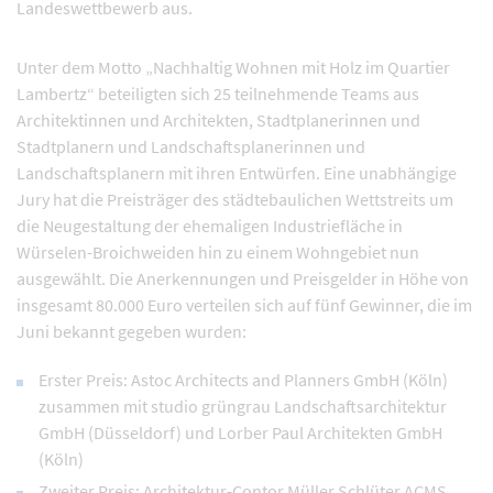
Landeswettbewerb aus.
Unter dem Motto „Nachhaltig Wohnen mit Holz im Quartier
Lambertz“ beteiligten sich 25 teilnehmende Teams aus
Architektinnen und Architekten, Stadtplanerinnen und
Stadtplanern und Landschaftsplanerinnen und
Landschaftsplanern mit ihren Entwürfen. Eine unabhängige
Jury hat die Preisträger des städtebaulichen Wettstreits um
die Neugestaltung der ehemaligen Industriefläche in
Würselen-Broichweiden hin zu einem Wohngebiet nun
ausgewählt. Die Anerkennungen und Preisgelder in Höhe von
insgesamt 80.000 Euro verteilen sich auf fünf Gewinner, die im
Juni bekannt gegeben wurden:
Erster Preis: Astoc Architects and Planners GmbH (Köln)
zusammen mit studio grüngrau Landschaftsarchitektur
GmbH (Düsseldorf) und Lorber Paul Architekten GmbH
(Köln)
Zweiter Preis: Architektur-Contor Müller Schlüter ACMS