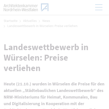
Zum Menü
Hauptmen
Zum Inhalt
Startseite
Aktuelles
News
Landeswettbewerb in Würselen: Preise verliehen
Landeswettbewerb in
Würselen: Preise
verliehen
Heute (21.10.) wurden in Würselen die Preise für den
aktuellen „Städtebaulichen Landeswettbewerb“ des
NRW-Ministeriums für Heimat, Kommunales, Bau
und Digitalisierung in Kooperation mit der