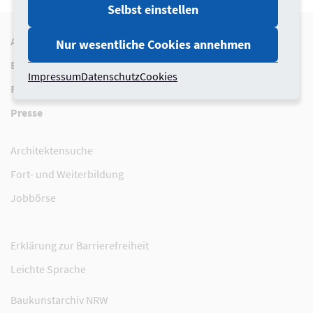
Selbst einstellen
Aktuelles
Berufspraxis
Nur wesentliche Cookies annehmen
Baukultur
Berufspolitik
Impressum
Datenschutz
Cookies
Recht
Über uns
Presse
Architektensuche
Fort- und Weiterbildung
Jobbörse
Erklärung zur Barrierefreiheit
Leichte Sprache
Baukunstarchiv NRW