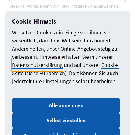
Die E-Mail-Adresse kann von Ihrer Mitglieds-E-Mail abweichen.
Cookie-Hinweis
*
Thema
Wir setzen Cookies ein. Einige von ihnen sind
wesentlich, damit die Webseite funktioniert.
Andere helfen, unser Online-Angebot stetig zu
Ihre Anfrage *
verbessern. Hinweise erhalten Sie in unserer
(max. 2.000 Zeichen)
Datenschutzerklärung
und auf unserer
Cookie-
Seite
(siehe Fußbereich). Dort können Sie auch
jederzeit Ihre Einstellungen selbst bearbeiten.
Alle annehmen
Selbst einstellen
0/2000